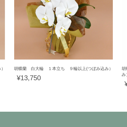
み）
胡蝶蘭 白大輪 １本立ち ９輪以上(つぼみ込み）
胡
み
¥13,750