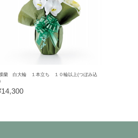
蝶蘭 白大輪 １本立ち １０輪以上(つぼみ込
）
¥14,300