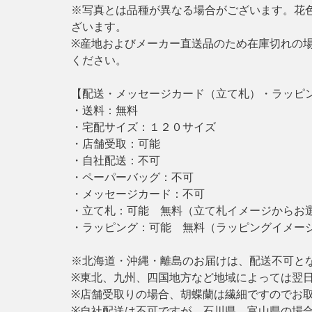
※写真とは品種が異なる場合がございます。花
ざいます。
※産地およびメーカー直送品のため在庫切れの
ください。
【配送・メッセージカード（立て札）・ラッピ
・送料：無料
・宅配サイズ：１２０サイズ
・店舗受取：可能
・自社配送：不可
・ペーパーバッグ：不可
・メッセージカード：不可
・立て札：可能 無料（立て札イメージからお
・ラッピング：可能 無料（ラッピングイメー
※北海道・沖縄・離島のお届けは、配送不可と
※東北、九州、四国地方など地域によっては翌
※店舗受取りの場合、胡蝶蘭は繊細ですのでお
※自社配送は不可ですが、石川県、富山県の場