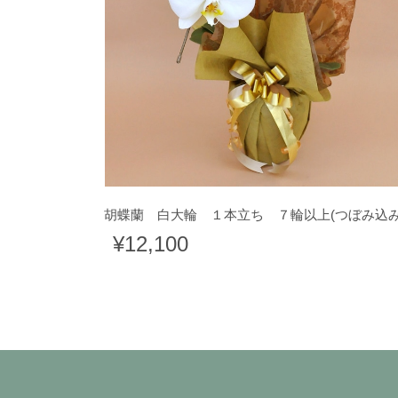
胡蝶蘭 白大輪 １本立ち ７輪以上(つぼみ込
¥12,100