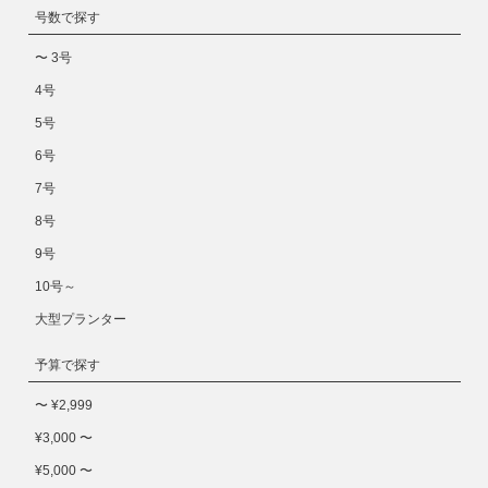
号数で探す
〜 3号
4号
5号
6号
7号
8号
9号
10号～
大型プランター
予算で探す
〜 ¥2,999
¥3,000 〜
¥5,000 〜