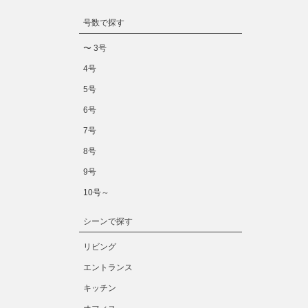
号数で探す
〜 3号
4号
5号
6号
7号
8号
9号
10号～
シーンで探す
リビング
エントランス
キッチン