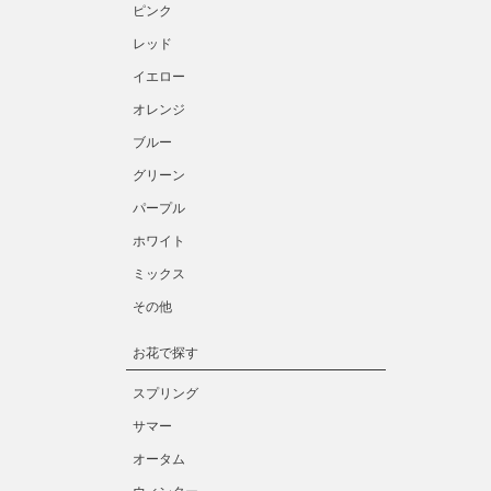
ピンク
レッド
イエロー
オレンジ
ブルー
グリーン
パープル
ホワイト
ミックス
その他
お花で探す
スプリング
サマー
オータム