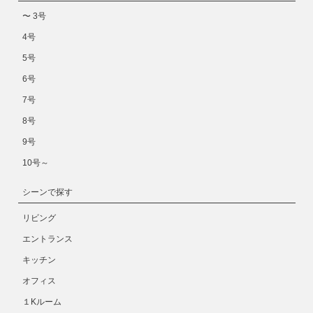
〜 3号
4号
5号
6号
7号
8号
9号
10号～
シーンで探す
リビング
エントランス
キッチン
オフィス
１Kルーム