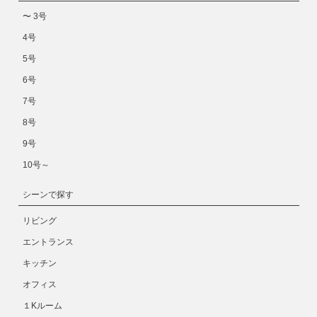
〜 3号
4号
5号
6号
7号
8号
9号
10号～
シーンで探す
リビング
エントランス
キッチン
オフィス
１Kルーム