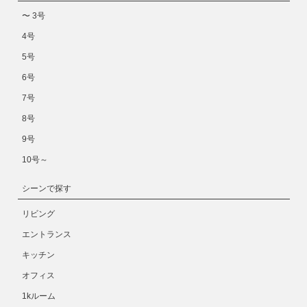
〜 3号
4号
5号
6号
7号
8号
9号
10号～
シーンで探す
リビング
エントランス
キッチン
オフィス
1kルーム