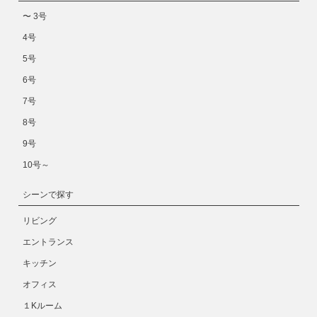
〜 3号
4号
5号
6号
7号
8号
9号
10号～
シーンで探す
リビング
エントランス
キッチン
オフィス
１Kルーム