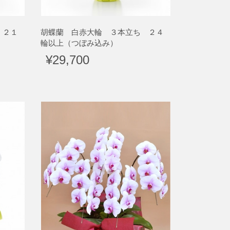
 ２１
胡蝶蘭 白赤大輪 ３本立ち ２４
輪以上（つぼみ込み）
¥29,700