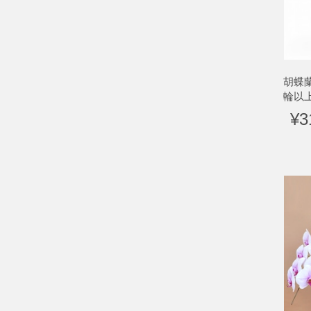
胡蝶
輪以
¥3