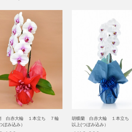
蘭 白赤大輪 １本立ち ７輪
胡蝶蘭 白赤大輪 １本立ち
(つぼみ込み）
以上(つぼみ込み）