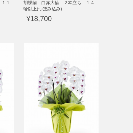
 １１
胡蝶蘭 白赤大輪 ２本立ち １４
輪以上(つぼみ込み)
¥18,700