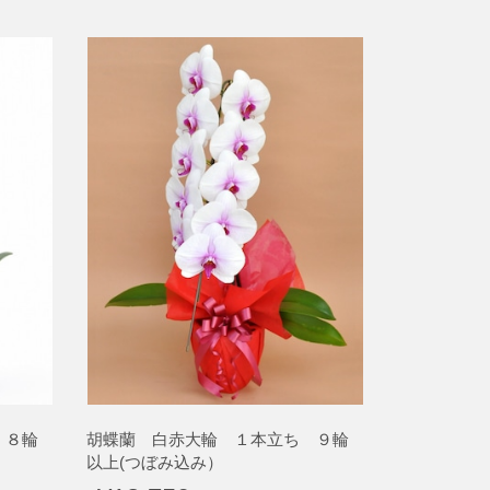
 ８輪
胡蝶蘭 白赤大輪 １本立ち ９輪
以上(つぼみ込み）