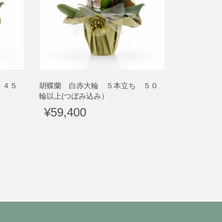
 ４５
胡蝶蘭 白赤大輪 ５本立ち ５０
輪以上(つぼみ込み）
¥59,400