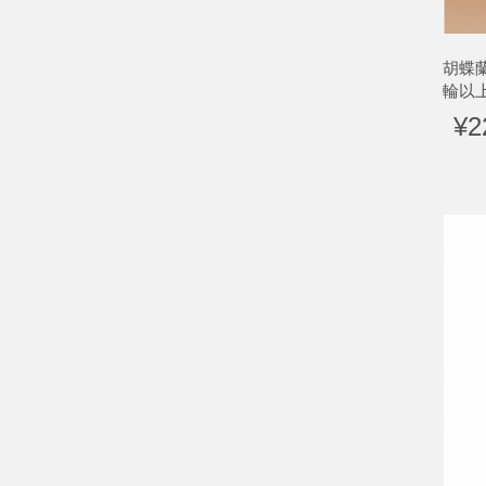
胡蝶
輪以上
¥2