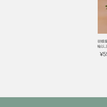
胡蝶
輪以
¥5