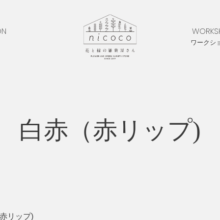
ON
WORKS
ワークシ
白赤（赤リップ)
赤リップ)