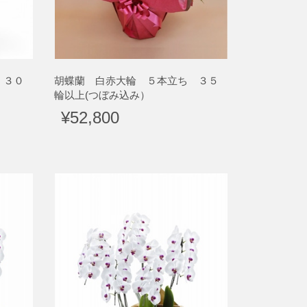
 ３０
胡蝶蘭 白赤大輪 ５本立ち ３５
輪以上(つぼみ込み）
¥52,800