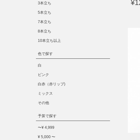
¥1
3本立ち
5本立ち
7本立ち
8本立ち
10本立ち以上
色で探す
白
ピンク
白赤（赤リップ)
ミックス
その他
予算で探す
〜¥ 4,999
¥ 5,000 〜