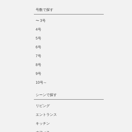
号数で探す
〜 3号
4号
5号
6号
7号
8号
9号
10号～
シーンで探す
リビング
エントランス
キッチン