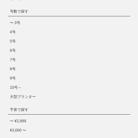
号数で探す
〜 3号
4号
5号
6号
7号
8号
9号
10号～
大型プランター
予算で探す
〜 ¥2,999
¥3,000 〜