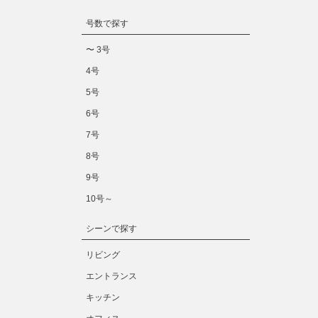
号数で探す
〜 3号
4号
5号
6号
7号
8号
9号
10号～
シーンで探す
リビング
エントランス
キッチン