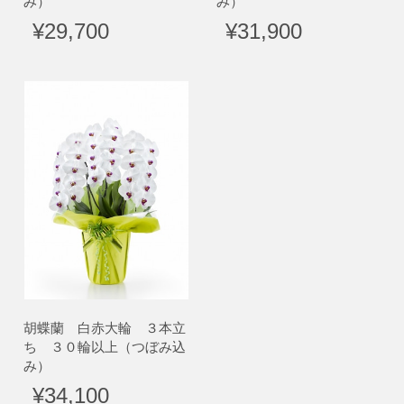
み）
み）
¥29,700
¥31,900
胡蝶蘭 白赤大輪 ３本立
ち ３０輪以上（つぼみ込
み）
¥34,100