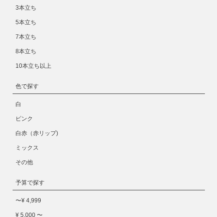
3本立ち
5本立ち
7本立ち
8本立ち
10本立ち以上
色で探す
白
ピンク
白赤（赤リップ)
ミックス
その他
予算で探す
〜¥ 4,999
¥ 5,000 〜