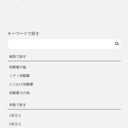
キーワードで探す
種類で探す
胡蝶蘭大輪
ミディ胡蝶蘭
とりわけ胡蝶蘭
胡蝶蘭その他
本数で探す
1本立ち
2本立ち