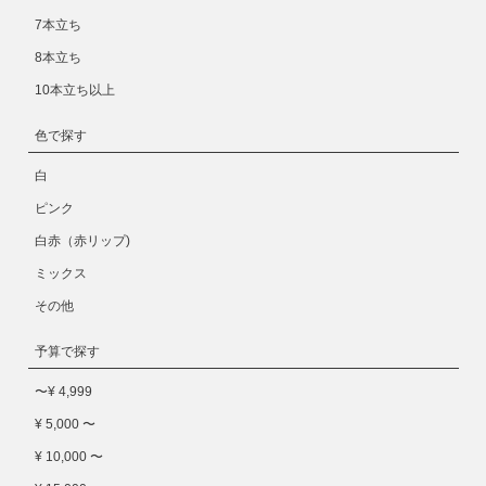
7本立ち
8本立ち
10本立ち以上
色で探す
白
ピンク
白赤（赤リップ)
ミックス
その他
予算で探す
〜¥ 4,999
¥ 5,000 〜
¥ 10,000 〜