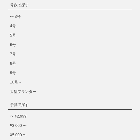
号数で探す
〜 3号
4号
5号
6号
7号
8号
9号
10号～
大型プランター
予算で探す
〜 ¥2,999
¥3,000 〜
¥5,000 〜