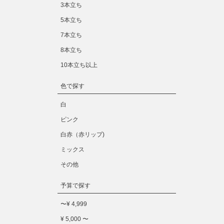
3本立ち
5本立ち
7本立ち
8本立ち
10本立ち以上
色で探す
白
ピンク
白赤（赤リップ)
ミックス
その他
予算で探す
〜¥ 4,999
¥ 5,000 〜