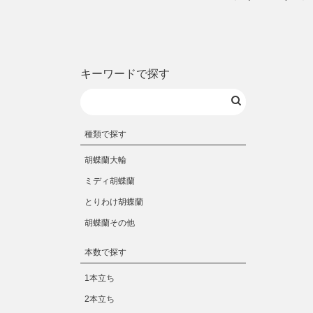
キーワードで探す
種類で探す
胡蝶蘭大輪
ミディ胡蝶蘭
とりわけ胡蝶蘭
胡蝶蘭その他
本数で探す
1本立ち
2本立ち