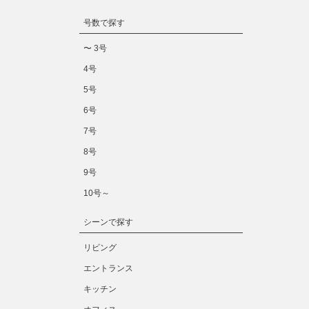
号数で探す
〜 3号
4号
5号
6号
7号
8号
9号
10号～
シーンで探す
リビング
エントランス
キッチン