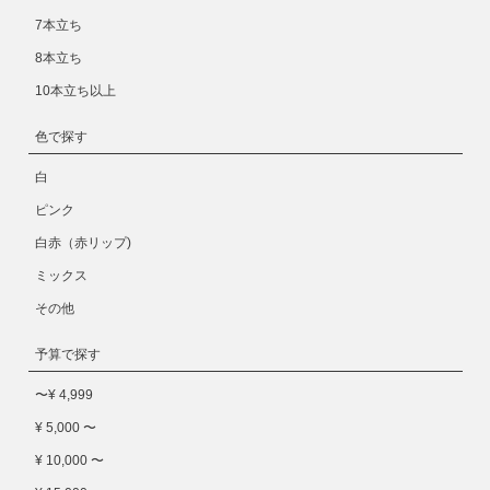
7本立ち
8本立ち
10本立ち以上
色で探す
白
ピンク
白赤（赤リップ)
ミックス
その他
予算で探す
〜¥ 4,999
¥ 5,000 〜
¥ 10,000 〜