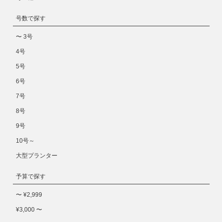
号数で探す
〜 3号
4号
5号
6号
7号
8号
9号
10号～
大型プランター
予算で探す
〜 ¥2,999
¥3,000 〜