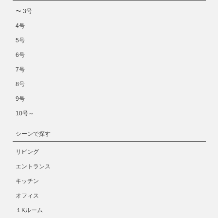
〜 3号
4号
5号
6号
7号
8号
9号
10号～
シーンで探す
リビング
エントランス
キッチン
オフィス
１Kルーム