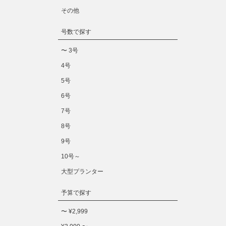
その他
号数で探す
〜 3号
4号
5号
6号
7号
8号
9号
10号～
大型プランター
予算で探す
〜 ¥2,999