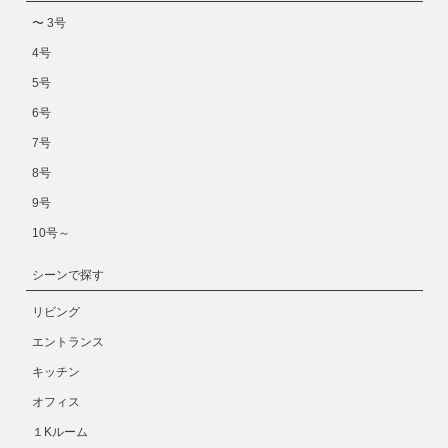
〜 3号
4号
5号
6号
7号
8号
9号
10号～
シーンで探す
リビング
エントランス
キッチン
オフィス
１Kルーム