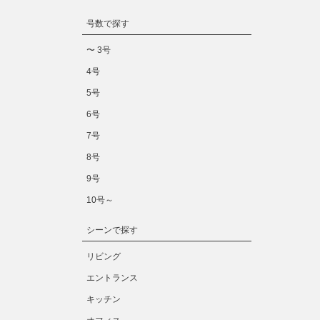
号数で探す
〜 3号
4号
5号
6号
7号
8号
9号
10号～
シーンで探す
リビング
エントランス
キッチン