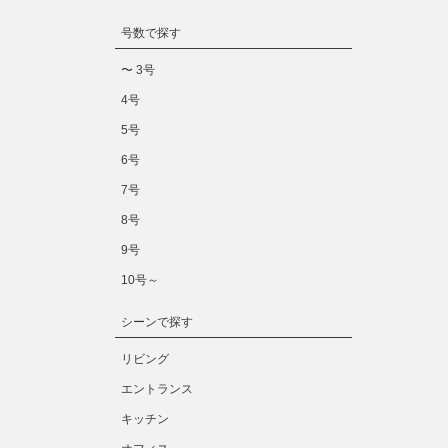
号数で探す
〜 3号
4号
5号
6号
7号
8号
9号
10号～
シーンで探す
リビング
エントランス
キッチン