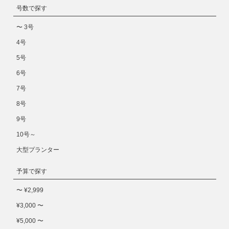
号数で探す
〜 3号
4号
5号
6号
7号
8号
9号
10号～
大型プランター
予算で探す
〜 ¥2,999
¥3,000 〜
¥5,000 〜