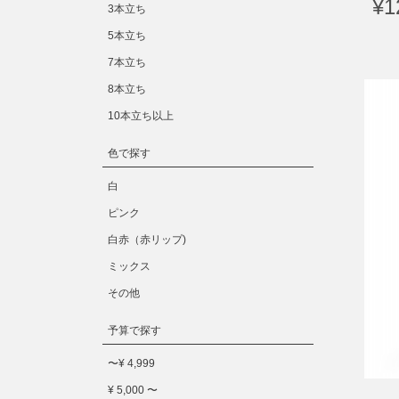
¥1
3本立ち
5本立ち
7本立ち
8本立ち
10本立ち以上
色で探す
白
ピンク
白赤（赤リップ)
ミックス
その他
予算で探す
〜¥ 4,999
¥ 5,000 〜