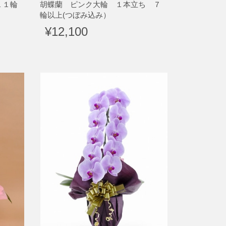
１１輪
胡蝶蘭 ピンク大輪 １本立ち ７
輪以上(つぼみ込み）
¥12,100