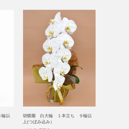
８輪以
胡蝶蘭 白大輪 １本立ち ９輪以
上(つぼみ込み）