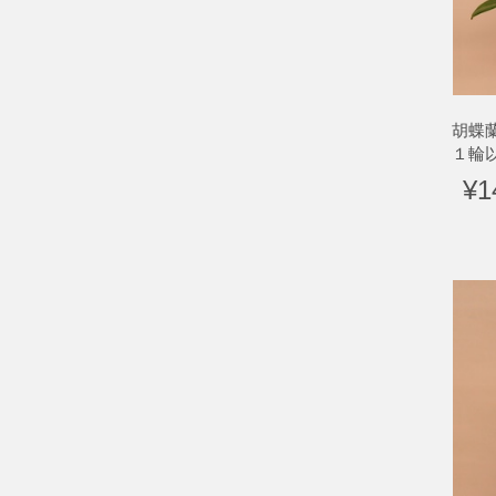
胡蝶
１輪
¥1