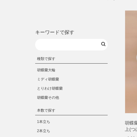
キーワードで探す
種類で探す
胡蝶蘭大輪
ミディ胡蝶蘭
とりわけ胡蝶蘭
胡蝶蘭その他
本数で探す
1本立ち
胡蝶
上(
2本立ち