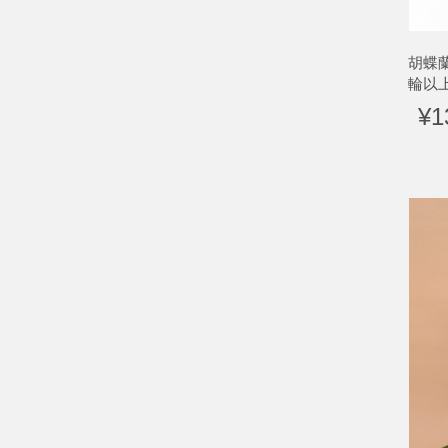
胡蝶
輪以
¥1