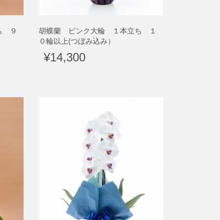
ち ９
胡蝶蘭 ピンク大輪 １本立ち １
０輪以上(つぼみ込み）
¥14,300