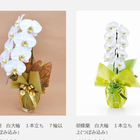
蘭 白大輪 １本立ち ７輪以
胡蝶蘭 白大輪 １本立ち 
つぼみ込み）
上(つぼみ込み）