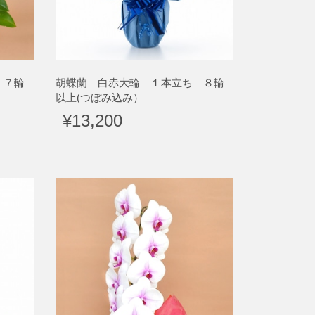
 ７輪
胡蝶蘭 白赤大輪 １本立ち ８輪
以上(つぼみ込み）
¥13,200