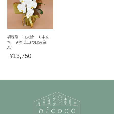
胡蝶蘭 白大輪 １本立
ち ９輪以上(つぼみ込
み）
¥13,750