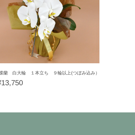
蝶蘭 白大輪 １本立ち ９輪以上(つぼみ込み）
¥13,750