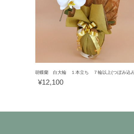
胡蝶蘭 白大輪 １本立ち ７輪以上(つぼみ込
¥12,100