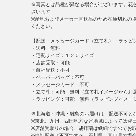
※写真とは品種が異なる場合がございます。花
ざいます。
※産地およびメーカー直送品のため在庫切れの
ください。
【配送・メッセージカード（立て札）・ラッピ
・送料：無料
・宅配サイズ：１２０サイズ
・店舗受取：可能
・自社配送：不可
・ペーパーバッグ：不可
・メッセージカード：不可
・立て札：可能 無料（立て札イメージからお
・ラッピング：可能 無料（ラッピングイメー
※北海道・沖縄・離島のお届けは、配送不可と
※東北、九州、四国地方など地域によっては翌
※店舗受取りの場合、胡蝶蘭は繊細ですのでお
※自社配送は不可ですが、石川県、富山県の場