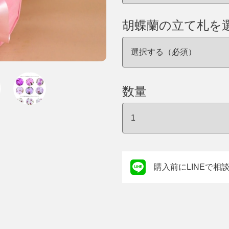
胡蝶蘭の立て札を
数量
購入前にLINEで相