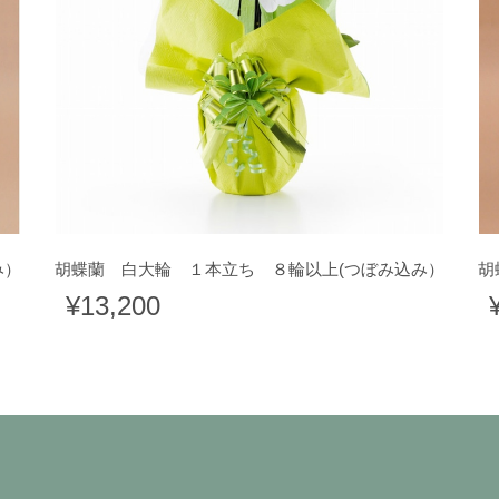
み）
胡蝶蘭 白大輪 １本立ち ８輪以上(つぼみ込み）
胡
¥13,200