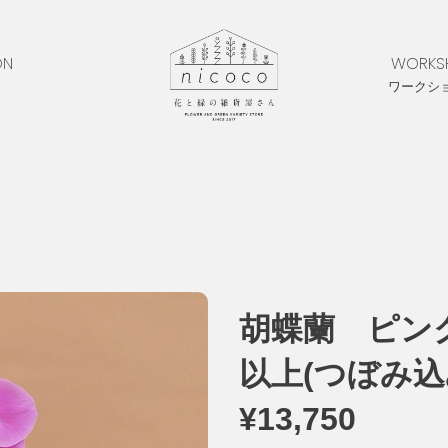
ON
WORKS
ワークシ
胡蝶蘭 ピン
以上(つぼみ
¥13,750