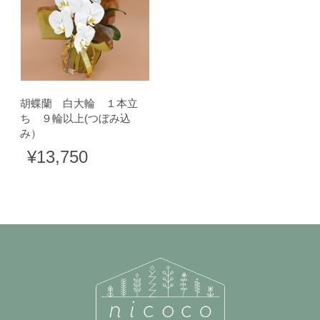
胡蝶蘭 白大輪 １本立
ち ９輪以上(つぼみ込
み）
¥13,750