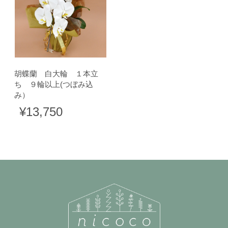
胡蝶蘭 白大輪 １本立
ち ９輪以上(つぼみ込
み）
¥13,750