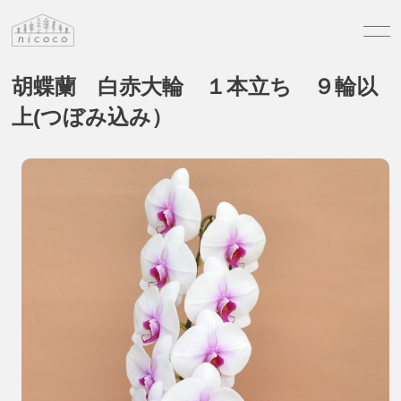
胡蝶蘭 白赤大輪 １本立ち ９輪以
上(つぼみ込み）