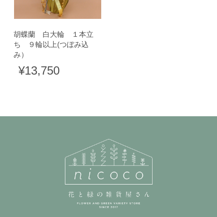
胡蝶蘭 白大輪 １本立
ち ９輪以上(つぼみ込
み）
¥13,750