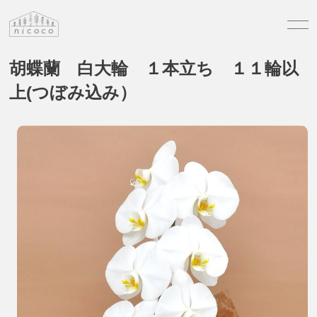
胡蝶蘭 白大輪 １本立ち １１輪以
上(つぼみ込み）