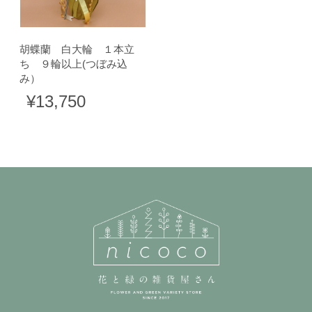
胡蝶蘭 白大輪 １本立
ち ９輪以上(つぼみ込
み）
¥13,750