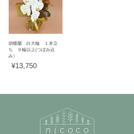
胡蝶蘭 白大輪 １本立
ち ９輪以上(つぼみ込
み）
¥13,750