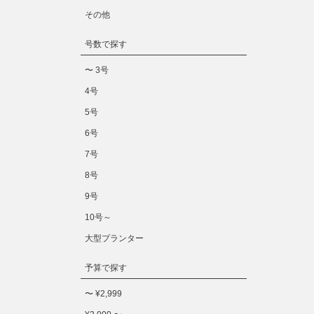
その他
号数で探す
〜 3号
4号
5号
6号
7号
8号
9号
10号～
大型プランター
予算で探す
〜 ¥2,999