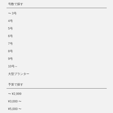
号数で探す
〜 3号
4号
5号
6号
7号
8号
9号
10号～
大型プランター
予算で探す
〜 ¥2,999
¥3,000 〜
¥5,000 〜